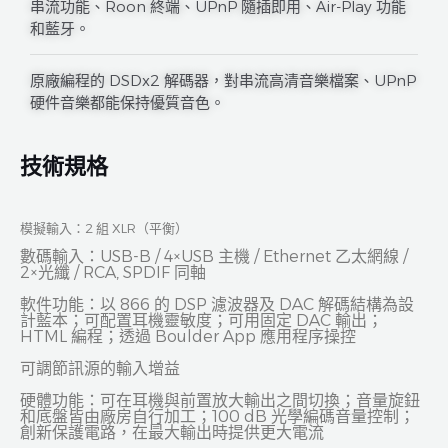
串流功能、Roon 終端、UPnP 隨插即用、Air-Play 功能
和藍牙。
原廠編程的 DSDx2 解碼器，對串流高清音樂檔案、UPnP
硬件音樂都能保持優質音色。
技術規格
模擬輸入：2 組 XLR（平衡）
數碼輸入：USB-B / 4×USB 主機 / Ethernet 乙太網線 /
2×光纖 / RCA, SPDIF 同軸
軟件功能：以 866 的 DSP 濾波器及 DAC 解碼結構為設
計藍本；可配置耳機靈敏度；可用固定 DAC 輸出；
HTML 編程；透過 Boulder App 應用程序操控
可調節訊源的輸入增益
硬體功能：可在耳機與前置放大輸出之間切換；音量旋鈕
和底盤皆由廠房自行加工；100 dB 光學編碼音量控制；
創新保護電路，在最大輸出時提供更大電流