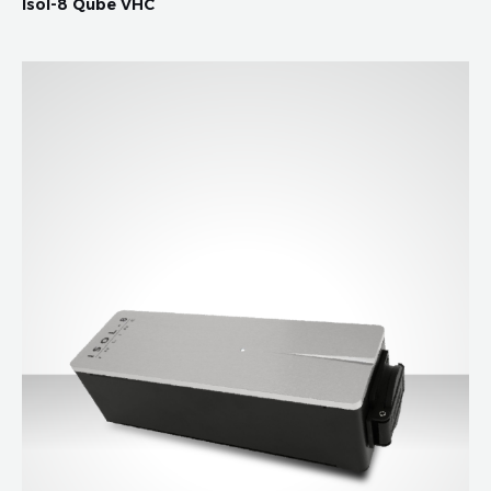
Isol-8 Qube VHC